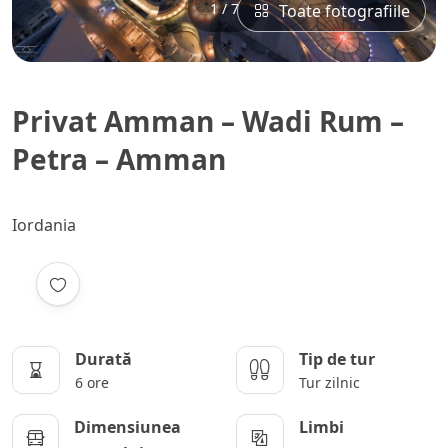
1 / 7
Toate fotografiile
Privat Amman – Wadi Rum –
Petra – Amman
Iordania
Durată
Tip de tur
6 ore
Tur zilnic
Dimensiunea
Limbi