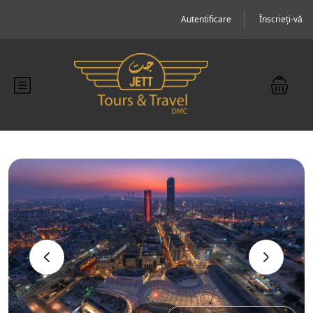
Autentificare
Înscrieți-vă
‹
›