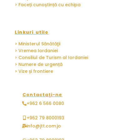
> Faceți cunoștință cu echipa
Linkuri utile
> Ministerul Sănătăţii
> Vremea Iordaniei
> Consiliul de Turism al Iordaniei
> Numere de urgență
> Vize și frontiere
Contactaţi-ne
+962 6 566 0080
+962 79 8000193
info@jtt.com.jo