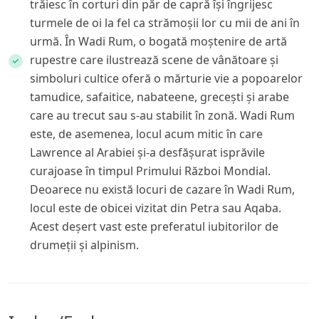
trăiesc în corturi din păr de capră își îngrijesc
turmele de oi la fel ca strămoșii lor cu mii de ani în
urmă. În Wadi Rum, o bogată moștenire de artă
rupestre care ilustrează scene de vânătoare și
simboluri cultice oferă o mărturie vie a popoarelor
tamudice, safaitice, nabateene, grecești și arabe
care au trecut sau s-au stabilit în zonă. Wadi Rum
este, de asemenea, locul acum mitic în care
Lawrence al Arabiei și-a desfășurat isprăvile
curajoase în timpul Primului Război Mondial.
Deoarece nu există locuri de cazare în Wadi Rum,
locul este de obicei vizitat din Petra sau Aqaba.
Acest deșert vast este preferatul iubitorilor de
drumeții și alpinism.