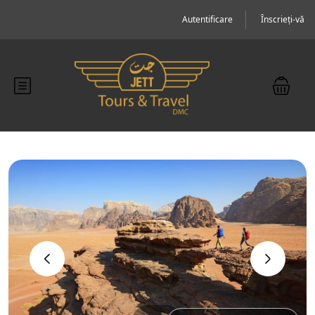
Autentificare
Înscrieți-vă
‹
›