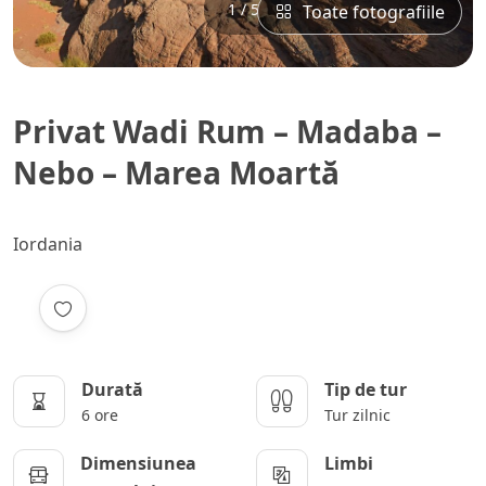
1 / 5
Toate fotografiile
Privat Wadi Rum – Madaba –
Nebo – Marea Moartă
Iordania
Durată
Tip de tur
6 ore
Tur zilnic
Dimensiunea
Limbi