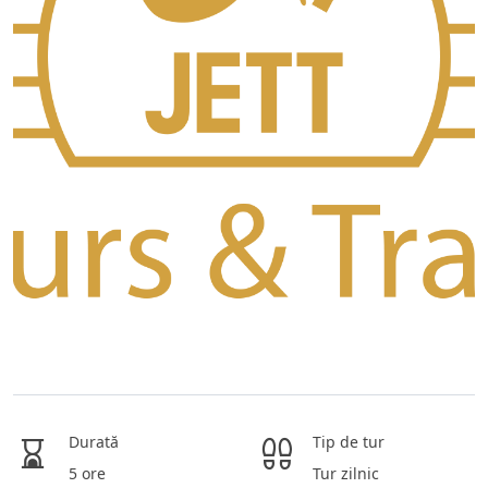
Durată
Tip de tur
5 ore
Tur zilnic