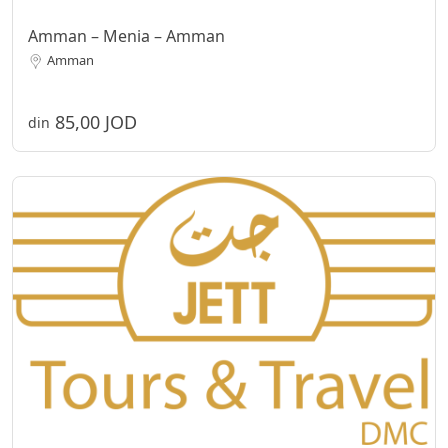
Amman – Menia – Amman
Amman
85,00 JOD
din