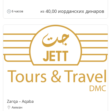
40,00 иорданских динаров
6 часов
из
Zarqa – Aqaba
Амман