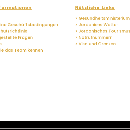
formationen
Nützliche Links
> Gesundheitsministerium
eine Geschäftsbedingungen
> Jordaniens Wetter
hutzrichtlinie
> Jordanisches Tourismu
gestellte Fragen
> Notrufnummern
s
> Visa und Grenzen
Sie das Team kennen