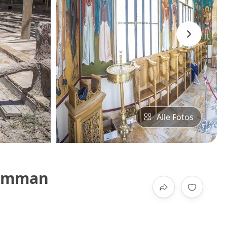
›
Alle Fotos
 Amman