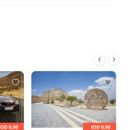
‹
›
JOD 0,00
JOD 0,00