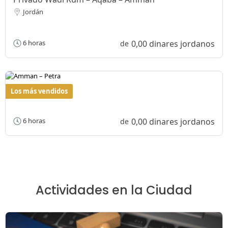
Jordán
0,00 dinares jordanos
6 horas
de
Los más vendidos
Amman – Petra
0,00 dinares jordanos
6 horas
de
Actividades en la Ciudad