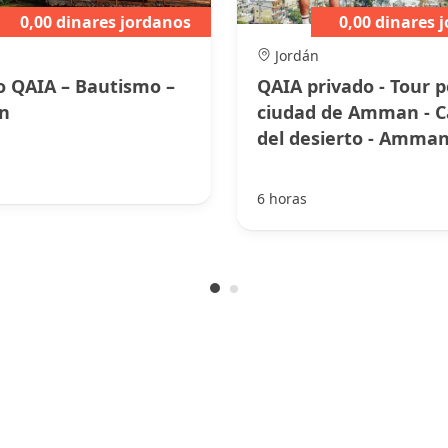
0,00 dinares jordanos
0,00 dinares 
n
Jordán
o QAIA – Bautismo –
QAIA privado - Tour p
n
ciudad de Amman - Ca
del desierto - Amma
6 horas