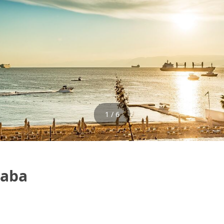
1 / 6
qaba