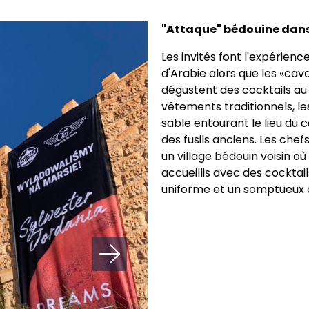
"Attaque" bédouine dans
Les invités font l'expérien
d'Arabie alors que les «cava
dégustent des cocktails au 
vêtements traditionnels, l
sable entourant le lieu du 
des fusils anciens. Les ch
un village bédouin voisin où 
accueillis avec des cocktai
uniforme et un somptueux dî