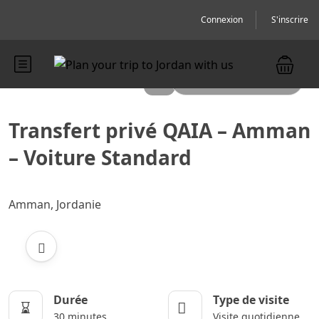
Connexion
S'inscrire
Toutes les photos
Transfert privé QAIA – Amman
– Voiture Standard
Amman, Jordanie
Durée
Type de visite
30 minutes
Visite quotidienne