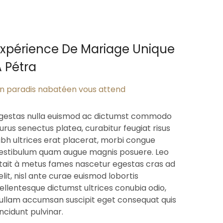
Expérience De Mariage Unique
 Pétra
n paradis nabatéen vous attend
gestas nulla euismod ac dictumst commodo
urus senectus platea, curabitur feugiat risus
ibh ultrices erat placerat, morbi congue
estibulum quam augue magnis posuere. Leo
tait à metus fames nascetur egestas cras ad
elit, nisl ante curae euismod lobortis
ellentesque dictumst ultrices conubia odio,
ullam accumsan suscipit eget consequat quis
incidunt pulvinar.