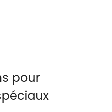
ns pour
spéciaux