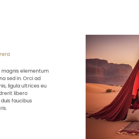
brera
 id magnis elementum
na sed in. Orci ad
, ligula ultrices eu
rerit libero
duis faucibus
is.