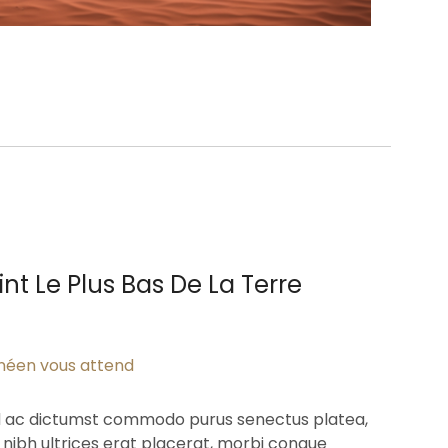
nt Le Plus Bas De La Terre
néen vous attend
d ac dictumst commodo purus senectus platea,
s nibh ultrices erat placerat, morbi congue