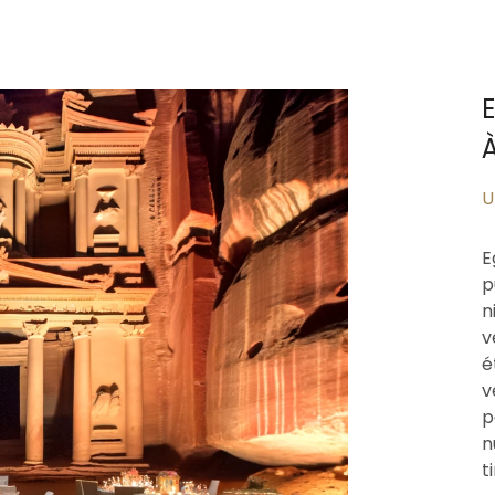
À
U
E
p
n
v
é
v
p
n
t