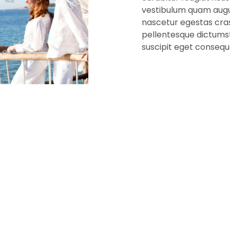
vestibulum quam augu
nascetur egestas cras 
pellentesque dictumst
suscipit eget consequa