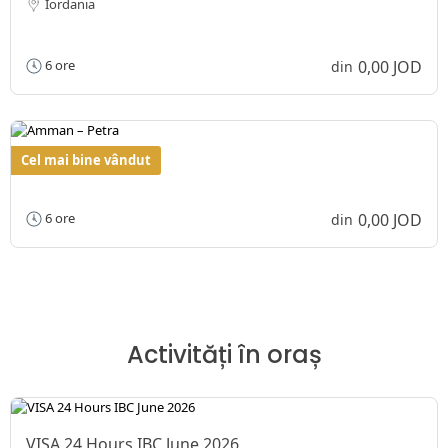
Iordania
0,00 JOD
6 ore
din
Cel mai bine vândut
Amman – Petra
0,00 JOD
6 ore
din
Activități în oraș
VISA 24 Hours IBC June 2026