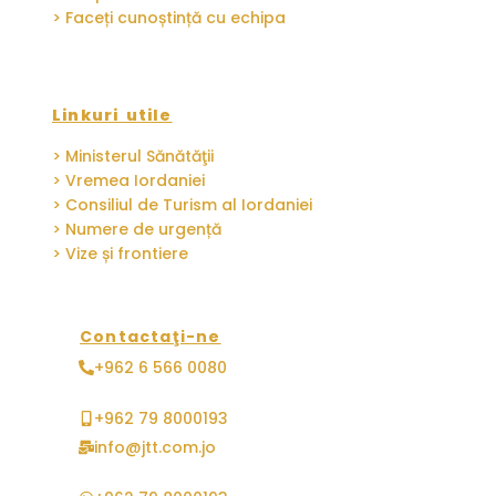
> Faceți cunoștință cu echipa
Linkuri utile
> Ministerul Sănătăţii
> Vremea Iordaniei
> Consiliul de Turism al Iordaniei
> Numere de urgență
> Vize și frontiere
Contactaţi-ne
+962 6 566 0080
+962 79 8000193
info@jtt.com.jo