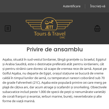
Autentificare
Înscrieți-vă
Privire de ansamblu
Aqaba, situată în sud-vestul Iordaniei, lângă granițele cu Israelul, Egiptul
și Arabia Saudită, este o destinație preferată atât pentru iordanieni, cât
și pentru străinii care doresc să scape de vremea rece de iarnă. Așezat pe
Golful Aqaba, nu departe de Egipt, orașul stațiune se bucură de vreme
caldă în timpul lunilor de iarnă, cu temperaturi rareori coborând sub 70
de grade Fahrenheit (21C). Aqaba este populară printre cei care merg pe
plajă de câțiva ani, dar acum atrage și scafandri și snorkeling. Obiectivele
subacvatice includ peste 1.000 de specii de pești și nenumărate varietăți
de corali franjuri și evantai, ierburi marine, bureți, nevertebrate și alte
forme de viață marină.