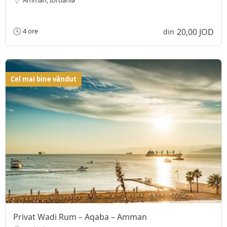
20,00 JOD
4 ore
din
Cel mai bine vândut
Privat Wadi Rum – Aqaba – Amman