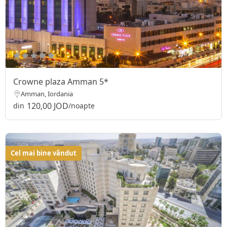
Crowne plaza Amman 5*
Amman, Iordania
120,00 JOD
din
/noapte
Cel mai bine vândut