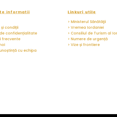
te informatii
Linkuri utile
> Ministerul Sănătăţii
și condiții
> Vremea Iordaniei
 de confidențialitate
> Consiliul de Turism al Io
i frecvente
> Numere de urgență
noi
> Vize și frontiere
cunoștință cu echipa