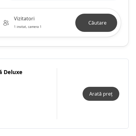
Vizitatori
Căutare
1 invitat, camera 1
ă Deluxe
Arată preț