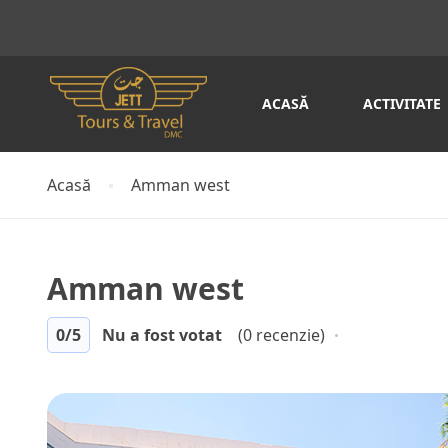
ACASĂ
ACTIVITATE
Acasă
Amman west
Amman west
0
/5
Nu a fost votat
(0 recenzie)