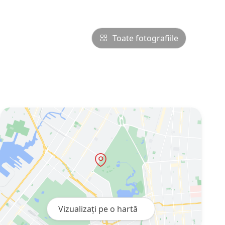
Toate fotografiile
Vizualizați pe o hartă