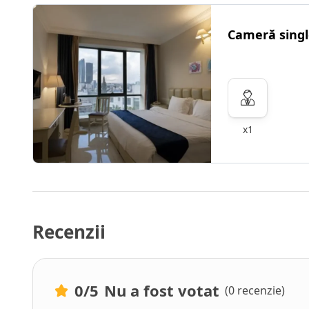
Cameră singl
x1
Recenzii
0
/5
Nu a fost votat
(0 recenzie)