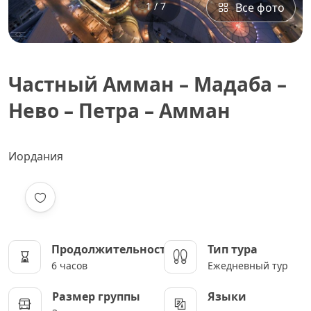
1 / 7
Все фото
Частный Амман – Мадаба –
Нево – Петра – Амман
Иордания
Продолжительность
Тип тура
6 часов
Ежедневный тур
Размер группы
Языки