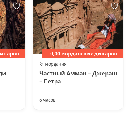
динаров
0,00 иорданских динаров
Иордания
ди
Частный Амман – Джераш
– Петра
6 часов