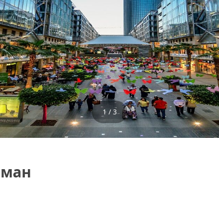
1 / 3
мман