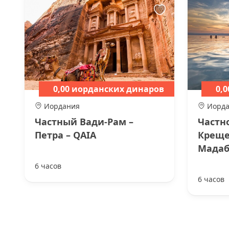
0,00 иорданских динаров
0,
Иордания
Иорд
Частный Вади-Рам –
Частн
Петра – QAIA
Креще
Мадаб
6 часов
6 часов