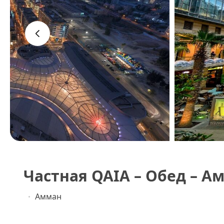
‹
Частная QAIA – Обед – А
Амман