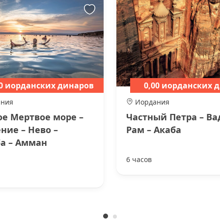
00 иорданских динаров
0,00 иорданских 
ания
Иордания
ое Мертвое море –
Частный Петра – Ва
ние – Нево –
Рам – Акаба
а – Амман
6 часов