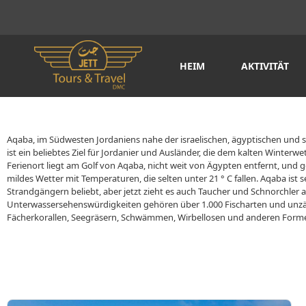
HEIM
AKTIVITÄT
Aqaba, im Südwesten Jordaniens nahe der israelischen, ägyptischen und 
ist ein beliebtes Ziel für Jordanier und Ausländer, die dem kalten Winterw
Ferienort liegt am Golf von Aqaba, nicht weit von Ägypten entfernt, und
mildes Wetter mit Temperaturen, die selten unter 21 ° C fallen. Aqaba ist s
Strandgängern beliebt, aber jetzt zieht es auch Taucher und Schnorchler 
Unterwassersehenswürdigkeiten gehören über 1.000 Fischarten und unzä
Fächerkorallen, Seegräsern, Schwämmen, Wirbellosen und anderen For