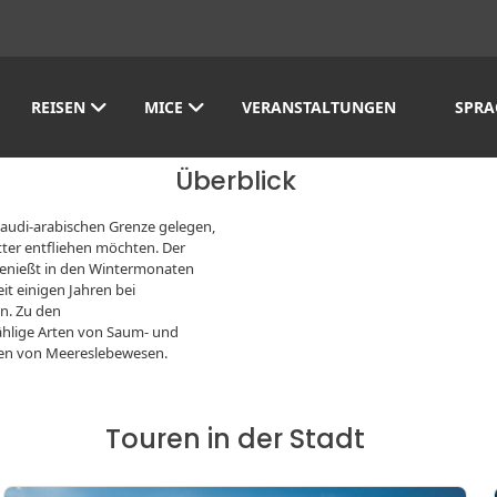
REISEN
MICE
VERANSTALTUNGEN
SPRA
Überblick
saudi-arabischen Grenze gelegen,
etter entfliehen möchten. Der
 genießt in den Wintermonaten
eit einigen Jahren bei
an. Zu den
hlige Arten von Saum- und
men von Meereslebewesen.
Touren in der Stadt