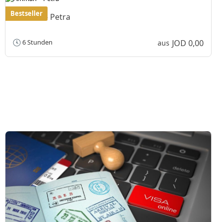
Bestseller
Amman – Petra
JOD 0,00
6 Stunden
aus