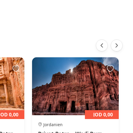
‹
›
JOD 0,00
JOD 0,00
Jordanien