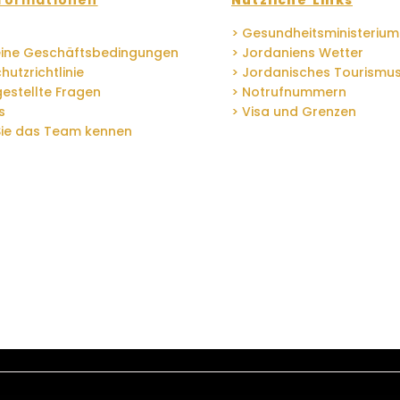
formationen
Nützliche Links
> Gesundheitsministerium
eine Geschäftsbedingungen
> Jordaniens Wetter
hutzrichtlinie
> Jordanisches Tourismu
gestellte Fragen
> Notrufnummern
s
> Visa und Grenzen
Sie das Team kennen