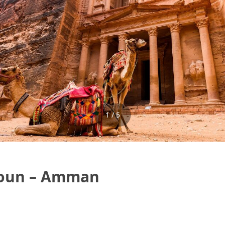
1 / 5
jloun – Amman