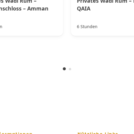
es Wadi Rum –
Privates Wadi Rum – 
nschloss – Amman
QAIA
n
6 Stunden