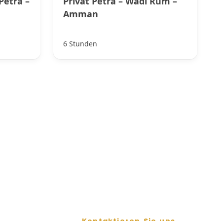
Petra –
Privat Petra – Wadi Rum –
Amman
6 Stunden