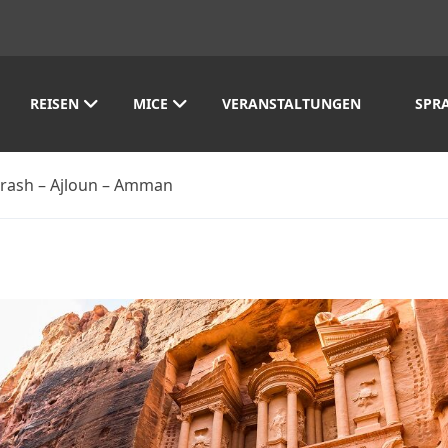
REISEN
MICE
VERANSTALTUNGEN
SPR
Jerash – Ajloun – Amman