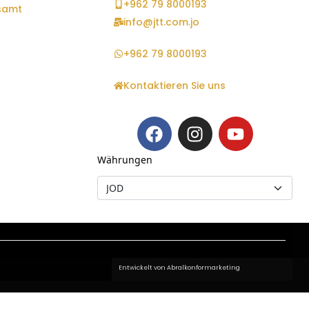
+962 79 8000193
samt
info@jtt.com.jo
+962 79 8000193
Kontaktieren Sie uns
Währungen
Entwickelt von Abralkonformarketing