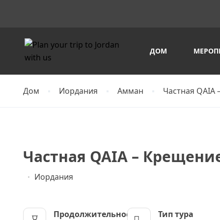
ДОМ
МЕРОП
Дом
Иордания
Амман
Частная QAIA 
Частная QAIA – Крещени
Иордания
Продолжительность
Тип тура