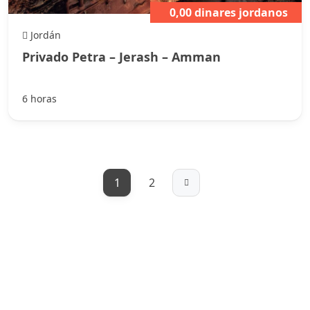
0,00 dinares jordanos
Jordán
Privado Petra – Jerash – Amman
6 horas
1
2